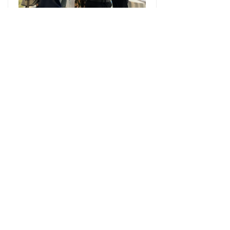
展台现场直击>>>
图源@沣润医疗
科技引领行业发展，产业变革学术
助力。作为脑健康领域技术和服务
的创新开拓者，沣润医疗通过搭建
学术交流、创新技术与售后服务，
实现对患者生命健康的守护，助力