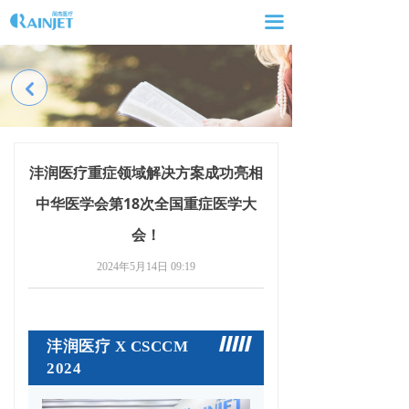
网站首页
끀
走进润杰
낒
产品及解决方案
新闻动态
沣润医疗重症领域解决方案成功亮相
服务与支持
中华医学会第18次全国重症医学大
联系我们
会！
人才招聘
2024年5月14日
09:19
沣润医疗 X CSCCM
2
2024
0